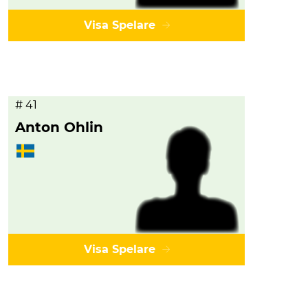
Visa Spelare
# 41
Anton Ohlin
Visa Spelare