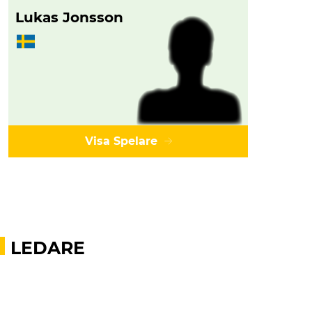
Lukas Jonsson
Visa Spelare
LEDARE