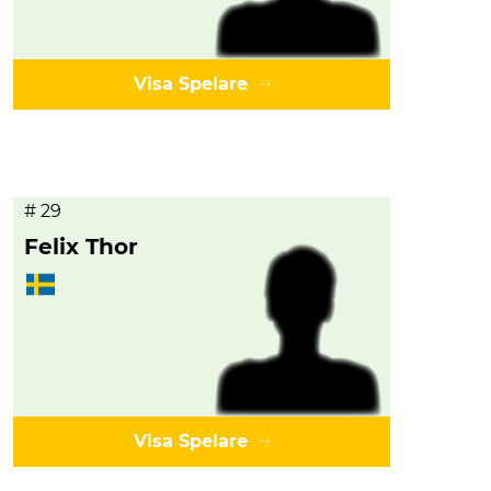
Visa Spelare
# 29
Felix Thor
Visa Spelare