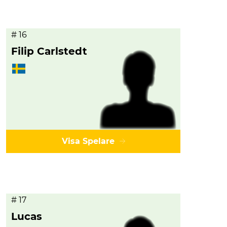
# 16
Filip Carlstedt
Visa Spelare
# 17
Lucas