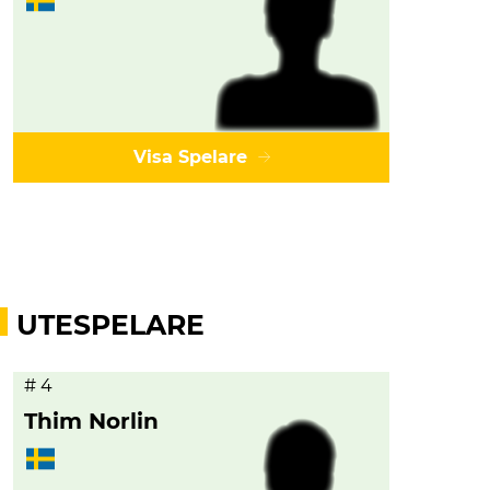
Visa Spelare
UTESPELARE
# 4
Thim Norlin