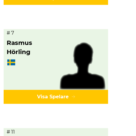
# 7
Rasmus
Hörling
Visa Spelare
# 11