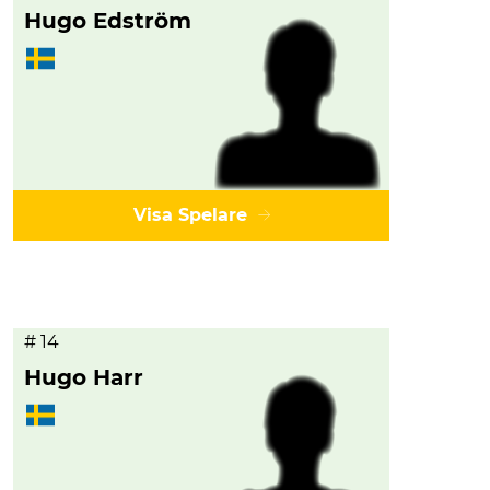
Hugo Edström
Visa Spelare
# 14
Hugo Harr