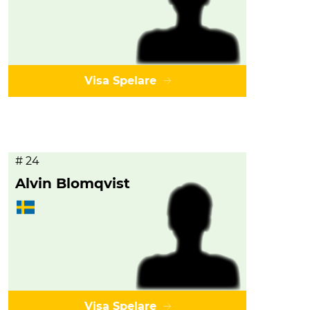
Visa Spelare
# 24
Alvin Blomqvist
Visa Spelare