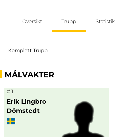
Översikt
Trupp
Statistik
Komplett Trupp
MÅLVAKTER
# 1
Erik Lingbro
Dömstedt