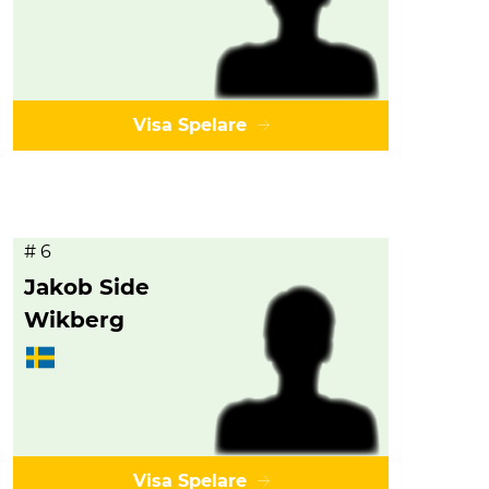
Visa Spelare
# 6
Jakob Side
Wikberg
Visa Spelare