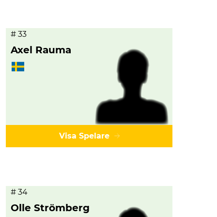
# 33
Axel Rauma
Visa Spelare
# 34
Olle Strömberg