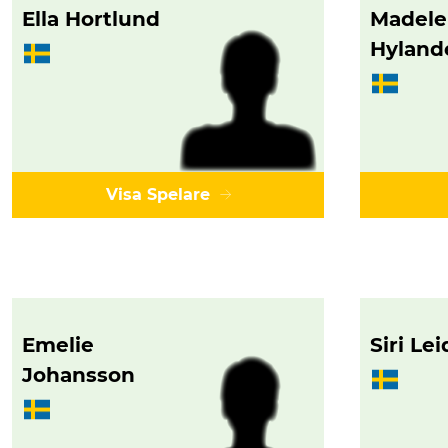
Ella Hortlund
Madele
Hyland
Visa Spelare
Emelie
Siri Le
Johansson