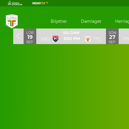
Biljetter
Damlaget
Herrla
LÖR
SÖN
SSL DAM
19
27
1:00 PM
LUND
VXO
TTG
TT
SEP.
SEP.