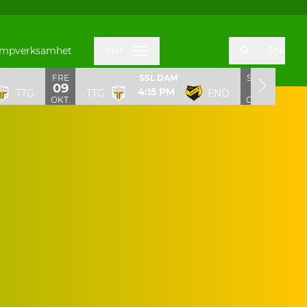
mpverksamhet
Mer
Sök
FRE
SÖN
SSL DAM
09
11
4:15 PM
TTG
TTG
END
TTG
OKT.
OKT.