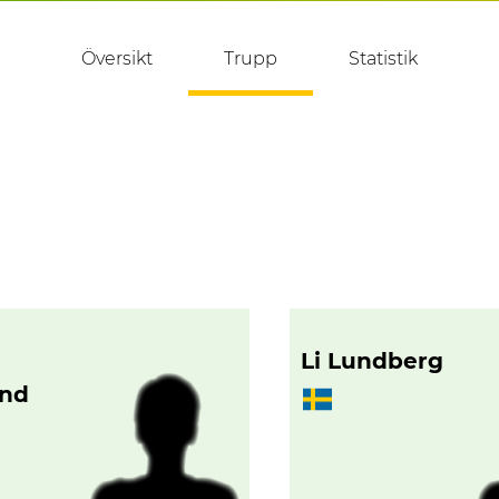
Översikt
Trupp
Statistik
Li Lundberg
nd