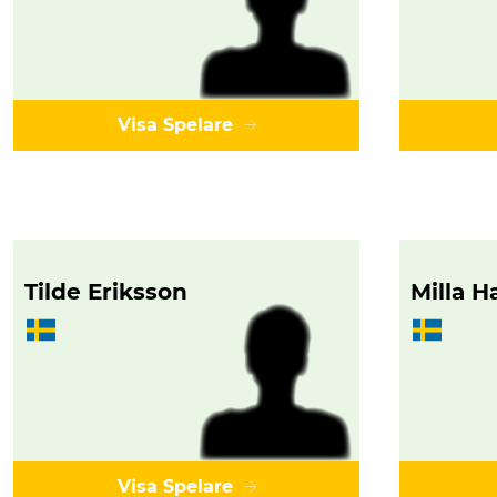
Visa Spelare
Tilde Eriksson
Milla Ha
Visa Spelare