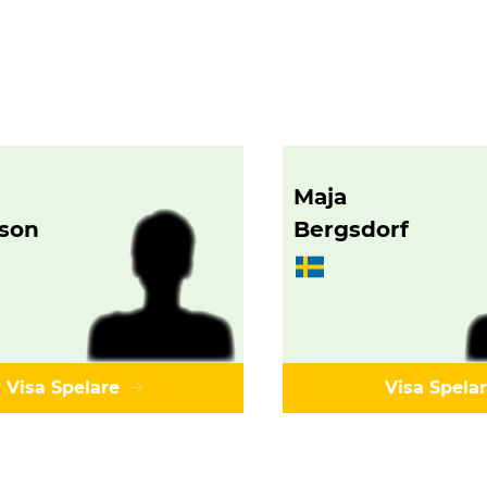
Maja
son
Bergsdorf
Visa Spelare
Visa Spela