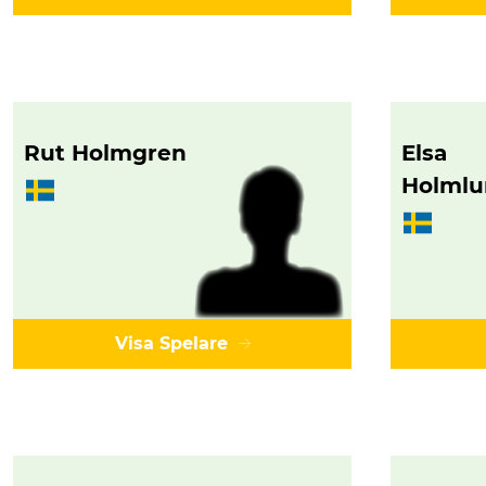
Rut Holmgren
Elsa
Holmlu
Visa Spelare