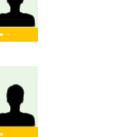
re
re