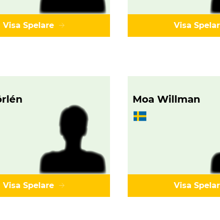
Visa Spelare
Visa Spela
örlén
Moa Willman
Visa Spelare
Visa Spela