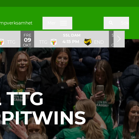
mpverksamhet
Mer
Sök
FRE
SÖN
SSL DAM
09
11
4:15 PM
TTG
TTG
END
TTG
OKT.
OKT.
 TTG
PITWINS