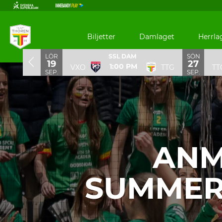
Biljetter
Damlaget
Herrla
LÖR
SÖN
SSL DAM
19
27
1:00 PM
LUND
VXO
TTG
TT
Bild 1 av 1. Anmäl er nu till TTG Summercamp & KauppiTwins
SEP.
SEP.
ANM
SUMMER