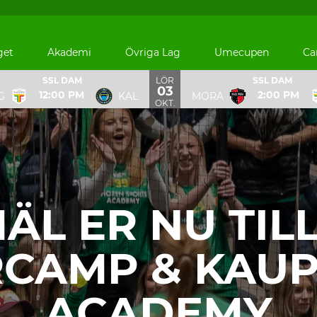
get
Akademi
Övriga Lag
Umecupen
Ca
LÖR
SSL DAM
SSL DAM
03
12:00 PM
2:00 PM
G
KAL
MORA
 Academy
OKT.
ÄL ER NU TILL
CAMP & KAUP
ACADEMY