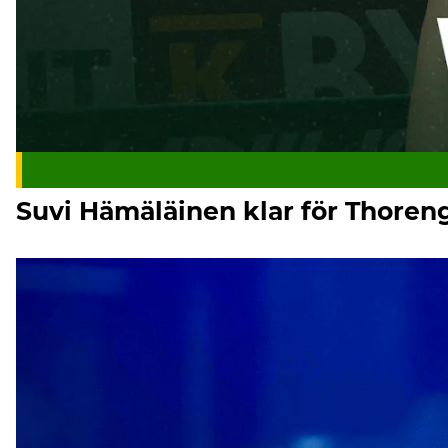
Suvi Hämäläinen klar för Thore
Thorengruppen IBK är svenska mästare – för sjätte gången 