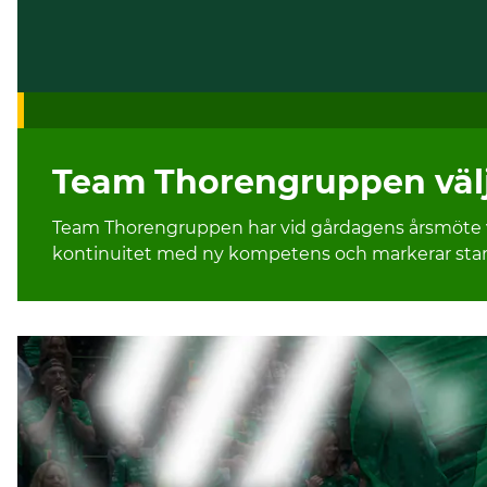
Team Thorengruppen välje
Team Thorengruppen har vid gårdagens årsmöte val
kontinuitet med ny kompetens och markerar starten
Fler nyheter
Suvi Hämäläinen klar för Thorengruppen Publicerad 2026-0